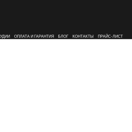
ТУДИИ
ОПЛАТА И ГАРАНТИЯ
БЛОГ
КОНТАКТЫ
ПРАЙС-ЛИСТ
-проект ванной 
ТИРОВАНИЕ ИНТЕРЬЕРА
ДИЗАЙН-ПРОЕКТ КВАРТИРЫ
Д