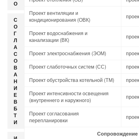
О
Проект вентиляции и
проек
кондиционирования (ОВК)
С
О
Проект водоснабжения и
Г
проек
канализации (ВК)
Л
А
Проект электроснабжения (ЭОМ)
проек
С
О
Проект слаботочных систем (СС)
проек
В
А
Проект обустройства котельной (ТМ)
проек
Н
И
Проект интенсивности освещения
Е
проек
(внутреннего и наружного)
В
Б
Проект согласования
Т
проек
перепланировки
И
Сопровождение
И