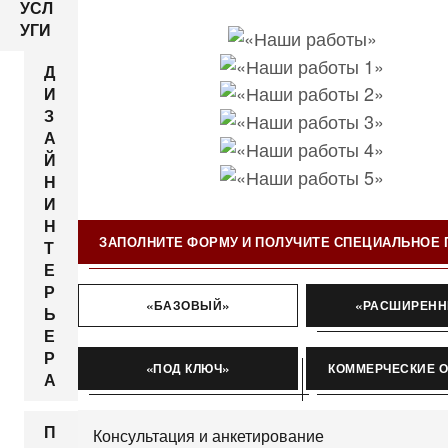
УСЛ
УГИ
Д
И
З
А
Й
Н
И
Н
ЗАПОЛНИТЕ ФОРМУ И ПОЛУЧИТЕ СПЕЦИАЛЬНОЕ
Т
Е
Р
«БАЗОВЫЙ»
«РАСШИРЕН
Ь
Е
Р
«ПОД КЛЮЧ»
КОММЕРЧЕСКИЕ 
А
П
Консультация и анкетирование