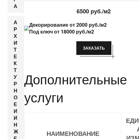
А
6500 руб./м2
А
Декорирование от 2000 руб./м2
Р
Под ключ от 18000 руб./м2
Х
И
ЗАКАЗАТЬ
Т
Е
К
Т
Дополнительные
У
Р
Н
услуги
О
Е
И
И
ЕДИ
Н
Ж
НАИМЕНОВАНИЕ
ИЗМ
Е