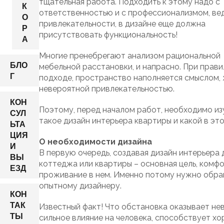
тщательная работа. Подходить к этому надо с
К
ответственностью и с профессионализмом, ве
О
привлекательности, в дизайне еще должна
Р
присутствовать функциональность!
А
Многие пренебрегают анализом рациональной
БЛО
мебельной расстановки, и напрасно. При прав
Г
подходе, пространство наполняется смыслом, 
невероятной привлекательностью.
КОН
Поэтому, перед началом работ, необходимо изу
СУЛ
такое дизайн интерьера квартиры и какой в эт
ЬТА
ЦИЯ
О необходимости дизайна
И
В первую очередь, создавая дизайн интерьера 
ВЫ
коттеджа или квартиры – основная цель, комф
ЕЗД
проживание в нем. Именно потому нужно обра
опытному дизайнеру.
КОН
ТАК
Известный факт! Что обстановка оказывает не
ТЫ
сильное влияние на человека, способствует х