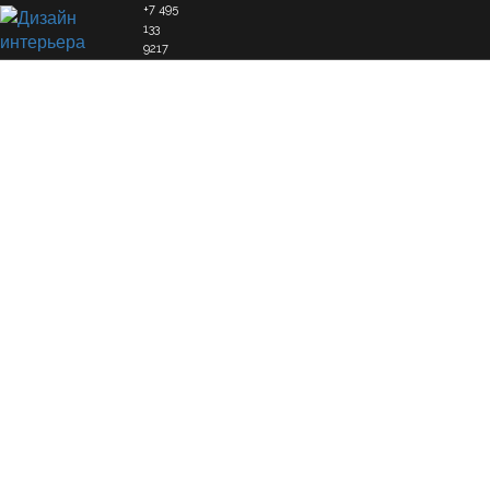
+7 495
133
9217
Дизайн интерьера ванной
комнаты
ГЛАВНАЯ
УСЛУГИ
ДИЗАЙН ИНТЕРЬЕРА
ДИЗАЙН ИНТЕРЬЕРА КВАРТИРЫ
ДИЗАЙН ИНТЕРЬЕРА ВАННОЙ КОМНАТЫ