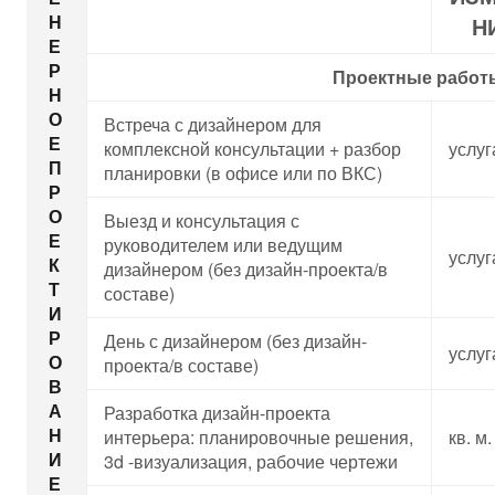
Н
Н
Е
Р
Проектные работ
Н
О
Встреча с дизайнером для
Е
комплексной консультации + разбор
услуг
П
планировки (в офисе или по ВКС)
Р
О
Выезд и консультация с
Е
руководителем или ведущим
услуг
К
дизайнером (без дизайн-проекта/в
Т
составе)
И
Р
День с дизайнером (без дизайн-
услуг
О
проекта/в составе)
В
А
Разработка дизайн-проекта
Н
интерьера: планировочные решения,
кв. м.
И
3d -визуализация, рабочие чертежи
Е