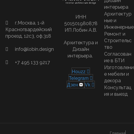
Дизайн
интерьера
Архитектур
ИНН
ные и
г.Москва,​ 1-й
501501980878
Инженерные
Красногвардейский
ИП Лобин А.В.
Ремонт и
проезд, 12с3, оф.318
Строительс
Архитектура и
тво
Дизайн
info@lobin.design
Согласован
интерьера.
ие в БТИ
+7 495 133 9217
Изготовлени
Houzz
е мебели и
Telegram
декора
Дзен
Vk
Консультац
ия и выезд
Главная