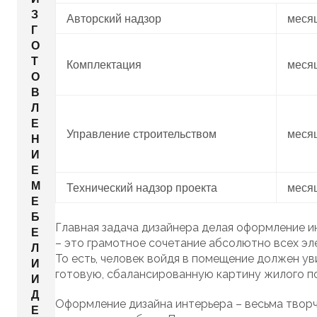
З
Авторский надзор
меся
Г
О
Т
Комплектация
меся
О
В
Л
Е
Управление строительством
меся
Н
И
Е
М
Технический надзор проекта
меся
Е
Б
Главная задача дизайнера делая оформление и
Е
– это грамотное сочетание абсолютно всех эл
Л
То есть, человек войдя в помещение должен ув
И
готовую, сбалансированную картину жилого п
И
Д
Оформление дизайна интерьера – весьма творч
Е