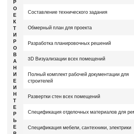
Р
О
Составление технического задания
Е
К
Обмерный план для проекта
Т
И
Р
Разработка планировочных решений
О
В
3D Визуализации всех помещений
А
Н
Полный комплект рабочей документации для
И
строителей
Е
И
Н
Развертки стен всех помещений
Т
Е
Спецификация отделочных материалов для ре
Р
Ь
Е
Спецификация мебели, сантехники, электрики
Р