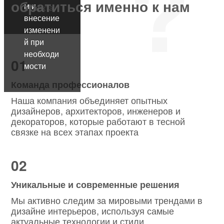
обратиться именно к нам
м и
проекта
внесение
изменени
й при
необходи
01
мости
Команда профессионалов
Наша компания объединяет опытных
дизайнеров, архитекторов, инженеров и
декораторов, которые работают в тесной
связке на всех этапах проекта
02
Уникальные и современные решения
Мы активно следим за мировыми трендами в
дизайне интерьеров, используя самые
актуальные технологии и стили