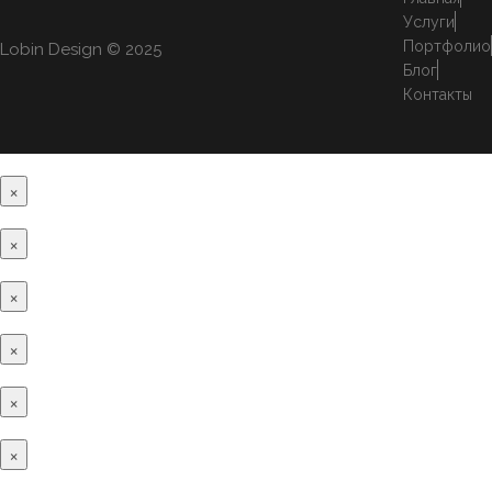
Услуги
Портфолио
Lobin Design © 2025
Блог
Контакты
×
×
×
×
×
×