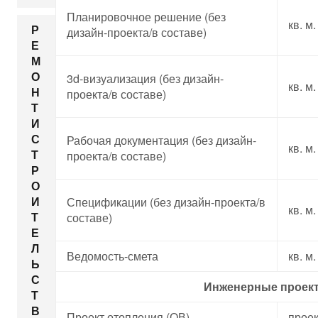
Планировочное решение (без
кв. м.
Р
дизайн-проекта/в составе)
Е
М
О
3d-визуализация (без дизайн-
кв. м.
Н
проекта/в составе)
Т
И
С
Рабочая документация (без дизайн-
кв. м.
Т
проекта/в составе)
Р
О
И
Спецификации (без дизайн-проекта/в
кв. м.
Т
составе)
Е
Л
Ведомость-смета
кв. м.
Ь
С
Инженерные проек
Т
В
Проект отопления (ОВ)
проек