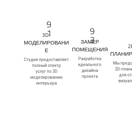
9
9
1
3D-
3
ЗАМЕР
МОДЕЛИРОВАНИ
2
ПОМЕЩЕНИЯ
Е
ПЛАНИ
Разработка
Студия предоставляет
Мы пред
идеального
полный спектр
2D-план
дизайна
услуг по 3D
для о
проекта
моделированию
визуа
интерьера