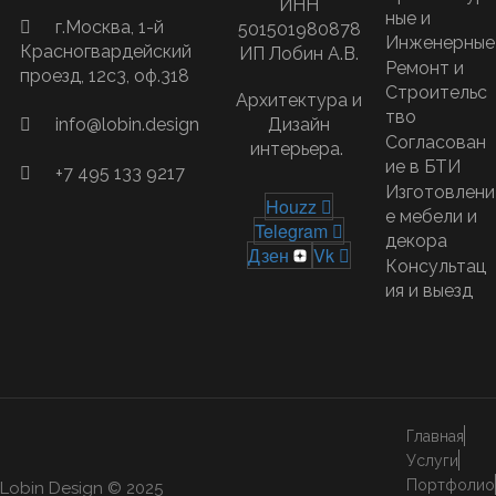
ИНН
ные и
г.Москва,​ 1-й
501501980878
Инженерные
Красногвардейский
ИП Лобин А.В.
Ремонт и
проезд, 12с3, оф.318
Строительс
Архитектура и
тво
Дизайн
info@lobin.design
Согласован
интерьера.
ие в БТИ
+7 495 133 9217
Изготовлени
Houzz
е мебели и
Telegram
декора
Дзен
Vk
Консультац
ия и выезд
Главная
Услуги
Портфолио
Lobin Design © 2025