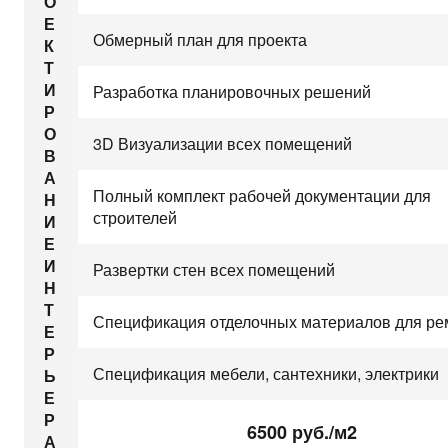
О
Е
Обмерный план для проекта
К
Т
И
Разработка планировочных решений
Р
О
3D Визуализации всех помещений
В
А
Полный комплект рабочей документации для
Н
строителей
И
Е
И
Развертки стен всех помещений
Н
Т
Спецификация отделочных материалов для ре
Е
Р
Спецификация мебели, сантехники, электрики
Ь
Е
Р
6500 руб./м2
А