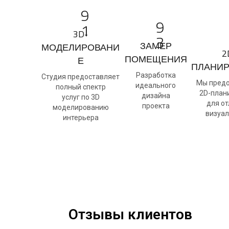
9
9
1
3D-
3
ЗАМЕР
МОДЕЛИРОВАНИ
2
ПОМЕЩЕНИЯ
Е
ПЛАНИ
Разработка
Студия предоставляет
Мы пред
идеального
полный спектр
2D-план
дизайна
услуг по 3D
для о
проекта
моделированию
визуа
интерьера
Отзывы клиентов