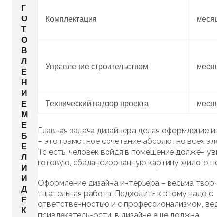
Г
О
Комплектация
меся
Т
О
В
Л
Управление строительством
меся
Е
Н
И
Технический надзор проекта
меся
Е
М
Е
Главная задача дизайнера делая оформление и
Б
– это грамотное сочетание абсолютно всех эл
Е
То есть, человек войдя в помещение должен ув
Л
готовую, сбалансированную картину жилого п
И
И
Оформление дизайна интерьера – весьма творч
Д
тщательная работа. Подходить к этому надо с
Е
ответственностью и с профессионализмом, ве
К
привлекательности, в дизайне еще должна