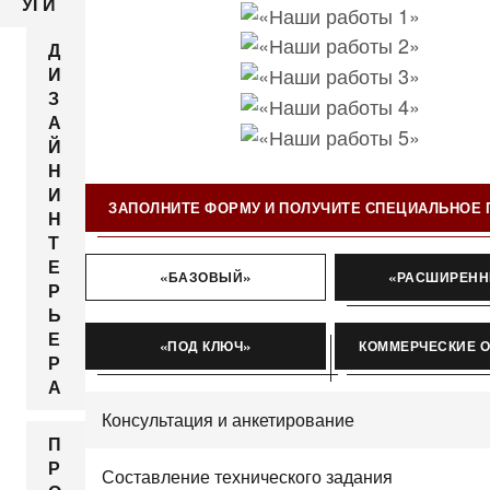
УГИ
Д
И
З
А
Й
Н
И
ЗАПОЛНИТЕ ФОРМУ И ПОЛУЧИТЕ СПЕЦИАЛЬНОЕ
Н
Т
Е
«БАЗОВЫЙ»
«РАСШИРЕН
Р
Ь
Е
«ПОД КЛЮЧ»
КОММЕРЧЕСКИЕ 
Р
А
Консультация и анкетирование
П
Р
Составление технического задания