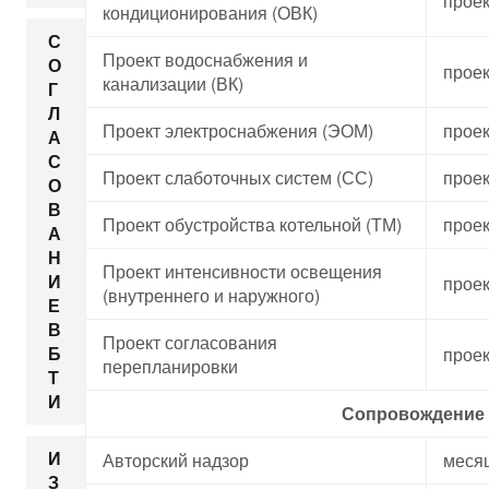
проек
кондиционирования (ОВК)
С
Проект водоснабжения и
О
проек
канализации (ВК)
Г
Л
Проект электроснабжения (ЭОМ)
проек
А
С
Проект слаботочных систем (СС)
проек
О
В
Проект обустройства котельной (ТМ)
проек
А
Н
Проект интенсивности освещения
И
проек
(внутреннего и наружного)
Е
В
Проект согласования
Б
проек
перепланировки
Т
И
Сопровождение
И
Авторский надзор
меся
З