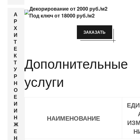
Декорирование от 2000 руб./м2
А
Под ключ от 18000 руб./м2
Р
Х
ЗАКАЗАТЬ
И
Т
Е
К
Дополнительные
Т
У
услуги
Р
Н
О
Е
И
ЕДИ
И
НАИМЕНОВАНИЕ
Н
ИЗМ
Ж
Н
Е
Н