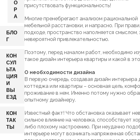
О
присутствовать функциональность!
Р
А
Многие пренебрегают анализом рациональной
мебельной расстановки, и напрасно. При прав
БЛО
подходе, пространство наполняется смыслом, 
Г
невероятной привлекательностью.
Поэтому, перед началом работ, необходимо изу
КОН
такое дизайн интерьера квартиры и какой в эт
СУЛ
ЬТА
О необходимости дизайна
ЦИЯ
В первую очередь, создавая дизайн интерьера 
И
коттеджа или квартиры – основная цель, комф
ВЫ
проживание в нем. Именно потому нужно обра
ЕЗД
опытному дизайнеру.
КОН
Известный факт! Что обстановка оказывает не
ТАК
сильное влияние на человека, способствует х
ТЫ
либо плохому настроению. При неудачно под
интерьере могут возникать напряженная обста