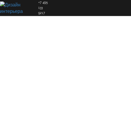
+7 495
133
9217
Дизайн интерьера детской
ГЛАВНАЯ
УСЛУГИ
ДИЗАЙН ИНТЕРЬЕРА
ДИЗАЙН ИНТЕРЬЕРА КВАРТИРЫ
ДИЗАЙН ИНТЕРЬЕРА ДЕТСКОЙ