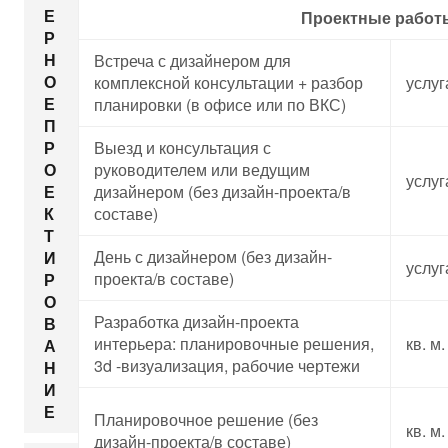
Е
Проектные работ
Р
Н
Встреча с дизайнером для
О
комплексной консультации + разбор
услуг
Е
планировки (в офисе или по ВКС)
П
Выезд и консультация с
Р
руководителем или ведущим
О
услуг
дизайнером (без дизайн-проекта/в
Е
составе)
К
Т
День с дизайнером (без дизайн-
И
услуг
проекта/в составе)
Р
О
Разработка дизайн-проекта
В
интерьера: планировочные решения,
кв. м.
А
3d -визуализация, рабочие чертежи
Н
И
Е
Планировочное решение (без
кв. м.
дизайн-проекта/в составе)