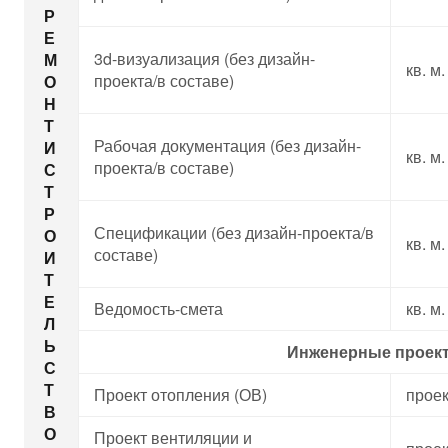
Р
Е
3d-визуализация (без дизайн-
М
кв. м.
проекта/в составе)
О
Н
Т
Рабочая документация (без дизайн-
И
кв. м.
проекта/в составе)
С
Т
Р
Спецификации (без дизайн-проекта/в
О
кв. м.
составе)
И
Т
Е
Ведомость-смета
кв. м.
Л
Ь
Инженерные проек
С
Т
Проект отопления (ОВ)
проек
В
О
Проект вентиляции и